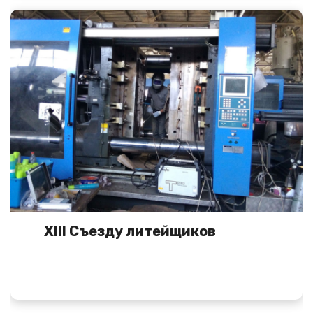
XIII Съезду литейщиков